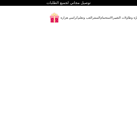
توصيل مجاني لجميع الطلبات
رّة وطاولات التغيير
الاستحمام
السفر
العب وتعلم
كراسي هزازة