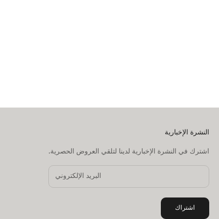
إطار عربة ستوكي® يويو³
باللون الأبيض
السعر بعد الخصم
2,340.67 AED
(5.0)
إضافة إلى السلة
النشرة الإخبارية
اشترك في النشرة الإخبارية لدينا لتلقي العروض الحصرية.
اشتراك