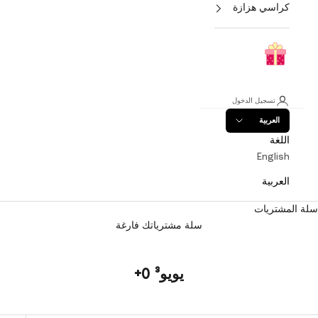
كراسي هزازة
تسجيل الدخول
العربية
اللغة
English
العربية
سلة المشتريات
سلة مشترياتك فارغة
يويو³ 0+