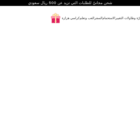
شحن مجانيّ للطلبات التي تزيد عن 500 ريال سعودي
رّة وطاولات التغيير
الاستحمام
السفر
العب وتعلم
كراسي هزازة