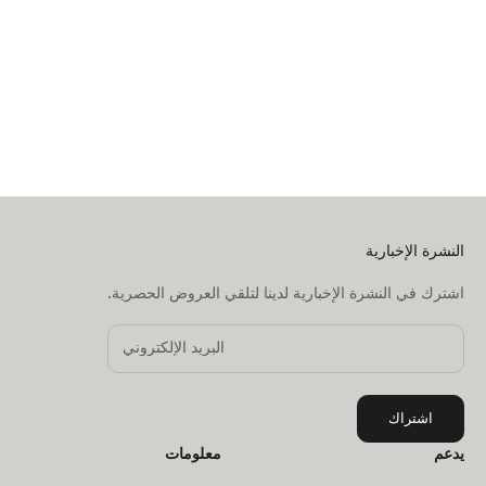
حوض استحمام فليكسي باث
مع داعم لحديثي الولادة باللون
السعر بعد الخصم
327.00 AED
البيج
إضافة إلى السلة
النشرة الإخبارية
اشترك في النشرة الإخبارية لدينا لتلقي العروض الحصرية.
اشتراك
يدعم
معلومات